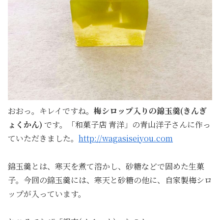
おおっ。キレイですね。
梅シロップ入りの錦玉羹(きんぎ
ょくかん)
です。「和菓子店 青洋」の青山洋子さんに作っ
ていただきました。
http://wagasiseiyou.com
錦玉羹とは、寒天を煮て溶かし、砂糖などで固めた生菓
子。今回の錦玉羹には、寒天と砂糖の他に、自家製梅シロ
ップが入っています。