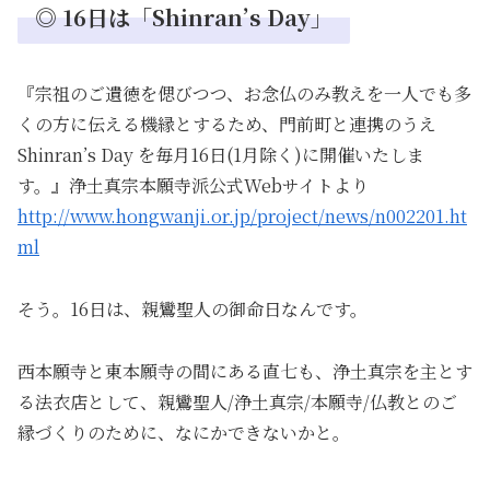
◎ 16日は「Shinran’s Day」
『宗祖のご遺徳を偲びつつ、お念仏のみ教えを一人でも多
くの方に伝える機縁とするため、門前町と連携のうえ
Shinran’s Day を毎月16日(1月除く)に開催いたしま
す。』浄土真宗本願寺派公式Webサイトより
http://www.hongwanji.or.jp/project/news/n002201.ht
ml
そう。16日は、親鸞聖人の御命日なんです。
西本願寺と東本願寺の間にある直七も、浄土真宗を主とす
る法衣店として、親鸞聖人/浄土真宗/本願寺/仏教とのご
縁づくりのために、なにかできないかと。