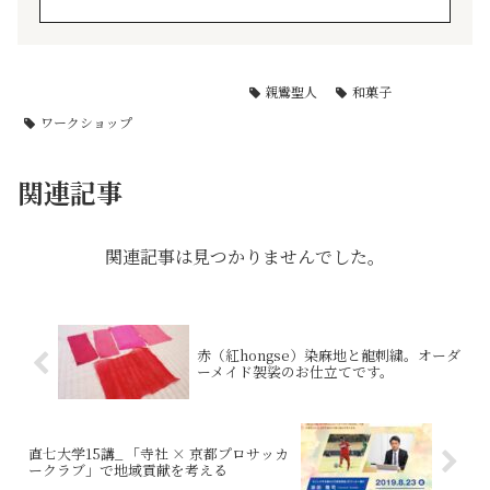
過去記事
直七大学/座談会
親鸞聖人
和菓子
ワークショップ
関連記事
関連記事は見つかりませんでした。
赤（紅hongse）染麻地と龍刺繍。オーダ
ーメイド袈裟のお仕立てです。
直七大学15講_ 「寺社 × 京都プロサッカ
ークラブ」で地域貢献を考える