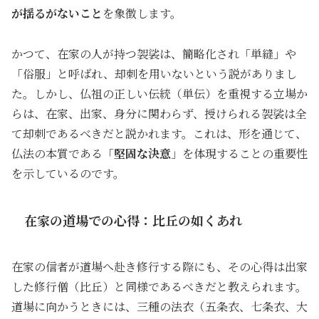
が揺るがないこと
を象徴します。
かつて、在家の人が持つ袈裟は、簡略化され「単縫」や
「俗服」と呼ばれ、却刺を用いないという説がありまし
た。しかし、仏祖の正しい伝統（単伝）を重視する立場か
らは、在家、出家、身分に関わらず、授けられる袈裟は全
て却刺であるべきだと説かれます。これは、形を通じて、
仏法の本質である「
堅固な決意
」を体現することの重要性
を示しているのです。
在家の道場での心得：比丘の如くあれ
在家の信者が道場へ赴き修行する際にも、その心得は出家
した修行僧（比丘）と同様であるべきだと教えられます。
道場に向かうときには、三種の法衣（五条衣、七条衣、大