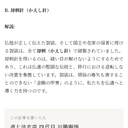
B. 却刺針（かえし針）
解説:
仏祖が正しく伝えた袈裟、そして国王や在家の信者に授け
る袈裟は、全て
却刺（かえし針）
で縫製されていました。
却刺針を用いるのは、縫い目が解けないようにするためで
あり、これは仏道の堅固な伝統と、修行における退転しな
い決意を象徴しています。袈裟は、煩悩の毒矢も害するこ
とのできない「金剛の甲冑」のように、私たちを仏道へと
導く力を持つのです。
この記事を書いた人
直七法衣店 四代目 川勝顕悟