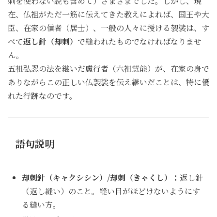
刺を使わない説も含めて）さまざまでした。しかし、現
在、仏祖がただ一筋に伝えてきた教えによれば、国王や大
臣、在家の信者（居士）、一般の人々に授ける袈裟は、す
べて
返し針（却刺）
で縫われたものでなければなりませ
ん。
五祖弘忍の法を継いだ盧行者（六祖慧能）が、在家の身で
ありながらこの正しい仏袈裟を伝え継いだことは、特に優
れた行跡なのです。
語句説明
却刺針（キャクシシン）/却刺（きゃくし）：
返し針
（返し縫い）のこと。縫い目がほどけないようにす
る縫い方。