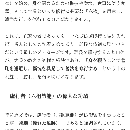
衣）を始め、身を清めるための楊枝や澡水、食事に使う食
器、そして坐具といった
修行に必要な「六物」
を用意し、
清浄な行いを修行しなければなりません。
これは、在家の者であっても、一たび仏道修行の場に入れ
ば、俗人としての執着を捨て去り、純粋な仏道に励むべき
だという厳しいメッセージです。袈裟を護持すること自体
が、大乗の教えの究極の秘訣であり、
「身を覆うことで羞
恥を遠離し、慚愧を具足して善法を修行する」
という十の
利益（十勝利）を得る助けとなります。
盧行者（六祖慧能）の偉大な功績
特に原文では、盧行者（六祖慧能）が仏袈裟を正伝したこ
とが「
勝躅（優れた足跡）
」であると強調されています。