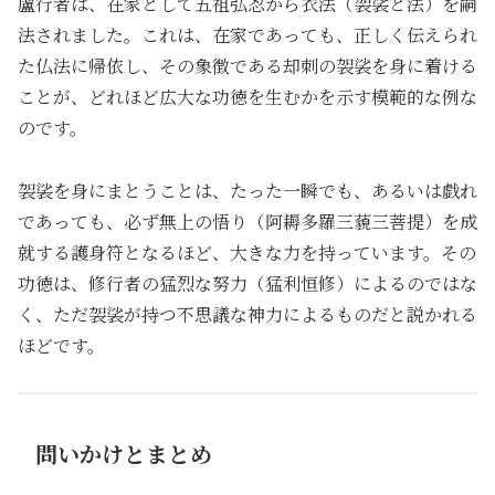
盧行者は、在家として五祖弘忍から衣法（袈裟と法）を嗣
法されました。これは、在家であっても、正しく伝えられ
た仏法に帰依し、その象徴である却刺の袈裟を身に着ける
ことが、どれほど広大な功徳を生むかを示す模範的な例な
のです。
袈裟を身にまとうことは、たった一瞬でも、あるいは戯れ
であっても、必ず無上の悟り（阿耨多羅三藐三菩提）を成
就する護身符となるほど、大きな力を持っています。その
功徳は、修行者の猛烈な努力（猛利恒修）によるのではな
く、ただ袈裟が持つ不思議な神力によるものだと説かれる
ほどです。
問いかけとまとめ