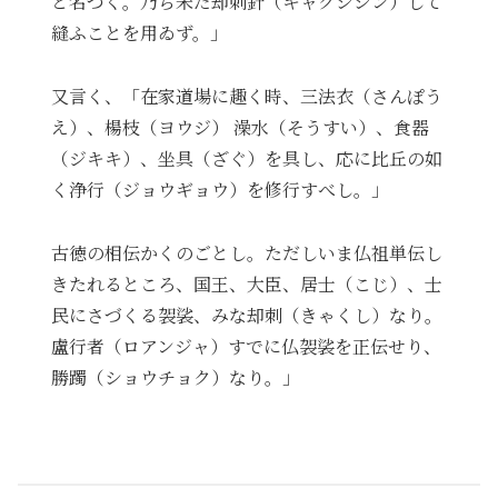
と名づく。乃ち未だ却刺針（キャクシシン）して
縫ふことを用ゐず。」
又言く、「在家道場に趣く時、三法衣（さんぽう
え）、楊枝（ヨウジ） 澡水（そうすい）、食器
（ジキキ）、坐具（ざぐ）を具し、応に比丘の如
く浄行（ジョウギョウ）を修行すべし。」
古徳の相伝かくのごとし。ただしいま仏祖単伝し
きたれるところ、国王、大臣、居士（こじ）、士
民にさづくる袈裟、みな却刺（きゃくし）なり。
盧行者（ロアンジャ）すでに仏袈裟を正伝せり、
勝躅（ショウチョク）なり。」