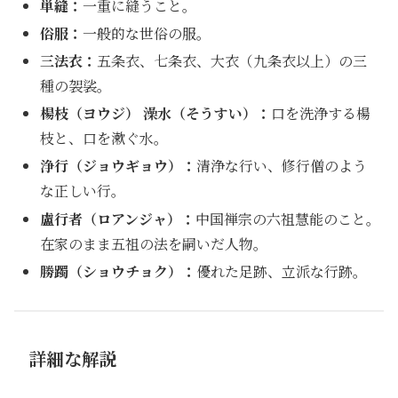
単縫：
一重に縫うこと。
俗服：
一般的な世俗の服。
三法衣：
五条衣、七条衣、大衣（九条衣以上）の三
種の袈裟。
楊枝（ヨウジ） 澡水（そうすい）：
口を洗浄する楊
枝と、口を漱ぐ水。
浄行（ジョウギョウ）：
清浄な行い、修行僧のよう
な正しい行。
盧行者（ロアンジャ）：
中国禅宗の六祖慧能のこと。
在家のまま五祖の法を嗣いだ人物。
勝躅（ショウチョク）：
優れた足跡、立派な行跡。
詳細な解説