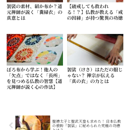
袈裟の素材、絹か布か？道
【破戒しても救われ
元禅師が説く「糞掃衣」の
る！？】仏教が教える「戒
真意とは
の因縁」が持つ驚異の功徳
ぼろ布から学ぶ！他人の
袈裟（けさ）はただの服じ
「欠点」ではなく「長所」
ゃない？ 禅宗が伝える
を見つめる仏教の智慧【道
「真の衣」の力とは
元禅師が説く心の作法】
聖徳太子と聖武天皇も求めた！ 日本仏教
の根幹「袈裟」に秘められた究極の功徳
とは？