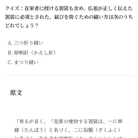
クイズ：在家者に授ける袈裟も含め、仏祖が正しく伝えた
袈裟に必須とされた、綻びを防ぐための縫い方は次のうち
どれでしょう？
三つ折り縫い
却刺針（かえし針）
まつり縫い
原文
「有るが言く、「在家の受持する袈裟は、一に単
縫（たんぽう）と名づく、二に俗服（ぞくふく）