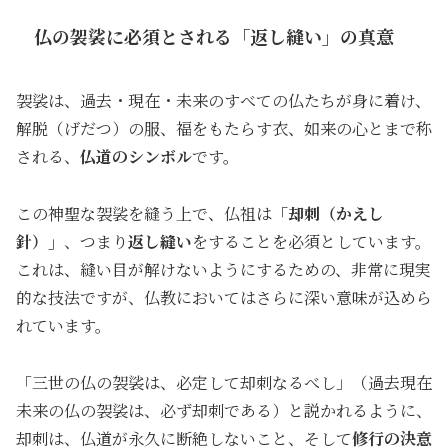
仏の袈裟に必須とされる「返し縫い」の真意
袈裟は、過去・現在・未来のすべての仏たちが身に着け、
解脱（げだつ）の服、福をもたらす衣、如来の心とまで称
される、
仏道のシンボル
です。
この神聖な袈裟を縫う上で、仏祖は
「却刺（かえし
針）」
、つまり
返し縫い
をすることを必須としています。
これは、縫い目が解けないようにするための、非常に現実
的な技法ですが、仏教においてはさらに深い意味が込めら
れています。
「三世の仏の袈裟は、必定して却刺なるべし」（過去現在
未来の仏の袈裟は、必ず却刺である）と説かれるように、
却刺は、仏道が永久に断絶しないこと、そして
修行の決意