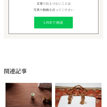
言葉で伝えづらいことは
写真や動画を送ってください
LINEで相談
「袈裟功徳」を読む
袈裟から仏教を学ぶ
直七ブログ
コラム
関連記事