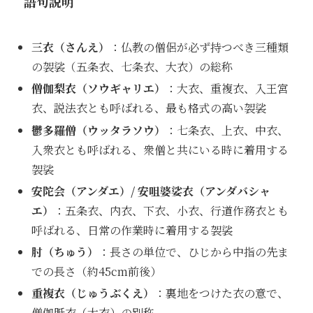
語句説明
三衣（さんえ）
：仏教の僧侶が必ず持つべき三種類
の袈裟（五条衣、七条衣、大衣）の総称
僧伽梨衣（ソウギャリエ）
：大衣、重複衣、入王宮
衣、説法衣とも呼ばれる、最も格式の高い袈裟
鬱多羅僧（ウッタラソウ）
：七条衣、上衣、中衣、
入衆衣とも呼ばれる、衆僧と共にいる時に着用する
袈裟
安陀会（アンダエ）/ 安咀婆娑衣（アンダバシャ
エ）
：五条衣、内衣、下衣、小衣、行道作務衣とも
呼ばれる、日常の作業時に着用する袈裟
肘（ちゅう）
：長さの単位で、ひじから中指の先ま
での長さ（約45cm前後）
重複衣（じゅうぶくえ）
：裏地をつけた衣の意で、
僧伽胝衣（大衣）の別称