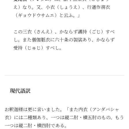
え）なり。又、小衣（しょうえ）、行道作務衣
（ギョウドウサムエ）と云ふ。」
この三衣（さんえ）、かならず護持（ごじ）すべ
し。また僧伽胝衣に六十条の袈裟あり、かならず
受持（じゅじ）すべし。
現代語訳
お釈迦様は更に言いました。「また内衣（アンダバシャ
衣）には二種類あり、一つは縦二肘・横五肘のもの、もう
一つは縦二肘・横四肘である。