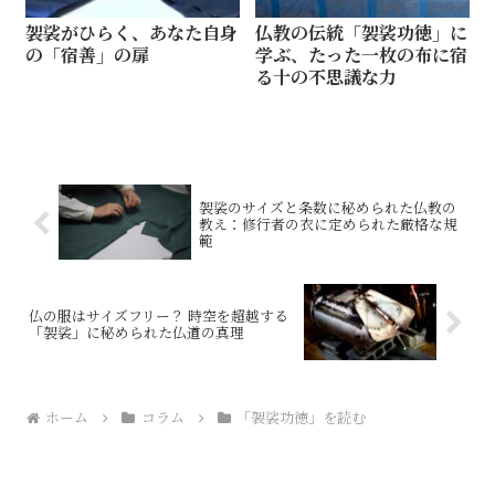
袈裟がひらく、あなた自身
仏教の伝統「袈裟功徳」に
の「宿善」の扉
学ぶ、たった一枚の布に宿
る十の不思議な力
袈裟のサイズと条数に秘められた仏教の
教え：修行者の衣に定められた厳格な規
範
仏の服はサイズフリー？ 時空を超越する
「袈裟」に秘められた仏道の真理
ホーム
コラム
「袈裟功徳」を読む