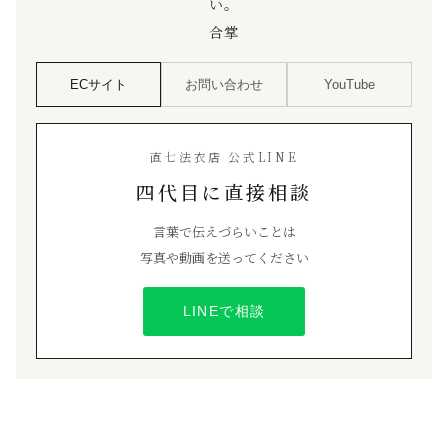
い。
合掌
ECサイト
お問い合わせ
YouTube
直七法衣店 公式LINE
四代目に直接相談
言葉で伝えづらいことは
写真や動画を送ってください
LINEで相談
「袈裟功徳」を読む
袈裟から仏教を学ぶ
直七ブログ