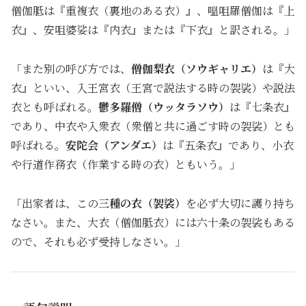
僧伽胝は『重複衣（裏地のある衣）』、嗢咀羅僧伽は『上
衣』、安咀婆娑は『内衣』または『下衣』と訳される。」
「また別の呼び方では、
僧伽梨衣（ソウギャリエ）
は『大
衣』といい、入王宮衣（王宮で説法する時の袈裟）や説法
衣とも呼ばれる。
鬱多羅僧（ウッタラソウ）
は『七条衣』
であり、中衣や入衆衣（衆僧と共に過ごす時の袈裟）とも
呼ばれる。
安陀会（アンダエ）
は『五条衣』であり、小衣
や行道作務衣（作業する時の衣）ともいう。」
「出家者は、この
三種の衣（袈裟）
を必ず大切に護り持ち
なさい。また、大衣（僧伽胝衣）には六十条の袈裟もある
ので、それも必ず受持しなさい。」