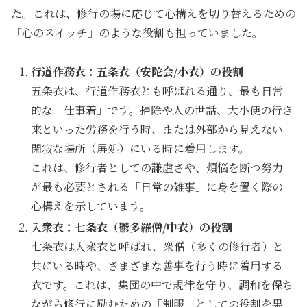
た。これは、修行の場に応じて心構えを切り替えるための
「心のスイッチ」のような役割も担っていました。
行道作務衣：五条衣（安陀会/小衣）の役割
五条衣は、行道作務衣とも呼ばれる通り、最も日常
的な「仕事着」です。掃除や人の世話、大小便の行き
来といった労務を行う時、または外部から見えない
閑寂な場所（屏処）にいる時に着用します。
これは、修行者としての謙虚さや、煩悩を断つ努力
が最も必要とされる「日常の雑事」に身を置く際の
心構えを示しています。
入衆衣：七条衣（鬱多羅僧/中衣）の役割
七条衣は入衆衣と呼ばれ、衆僧（多くの修行者）と
共にいる時や、さまざまな善事を行う時に着用する
衣です。これは、集団の中で規律を守り、調和を保ち
ながら修行に励むための「制服」としての役割を果