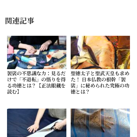
コラム
関連記事
袈裟の不思議な力：見るだ
聖徳太子と聖武天皇も求め
けで「不退転」の悟りを得
た！ 日本仏教の根幹「袈
る功徳とは？【正法眼蔵を
裟」に秘められた究極の功
読む】
徳とは？