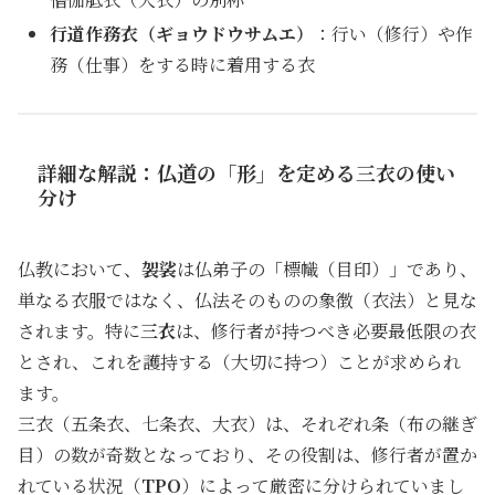
行道作務衣（ギョウドウサムエ）
：行い（修行）や作
務（仕事）をする時に着用する衣
詳細な解説：仏道の「形」を定める三衣の使い
分け
仏教において、
袈裟
は仏弟子の「標幟（目印）」であり、
単なる衣服ではなく、仏法そのものの象徴（衣法）と見な
されます。特に
三衣
は、修行者が持つべき必要最低限の衣
とされ、これを護持する（大切に持つ）ことが求められ
ます。
三衣（五条衣、七条衣、大衣）は、それぞれ条（布の継ぎ
目）の数が奇数となっており、その役割は、修行者が置か
れている状況（
TPO
）によって厳密に分けられていまし