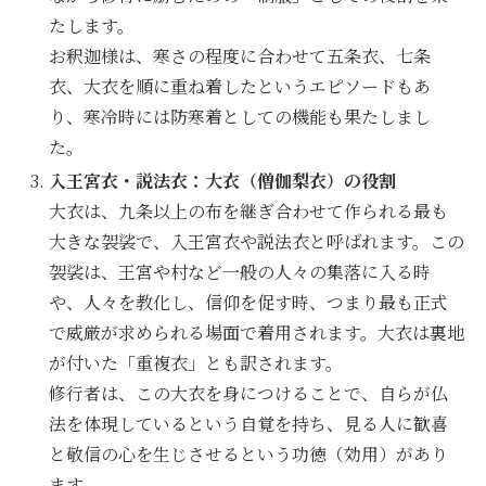
たします。
お釈迦様は、寒さの程度に合わせて五条衣、七条
衣、大衣を順に重ね着したというエピソードもあ
り、寒冷時には防寒着としての機能も果たしまし
た。
入王宮衣・説法衣：大衣（僧伽梨衣）の役割
大衣は、九条以上の布を継ぎ合わせて作られる最も
大きな袈裟で、入王宮衣や説法衣と呼ばれます。この
袈裟は、王宮や村など一般の人々の集落に入る時
や、人々を教化し、信仰を促す時、つまり最も正式
で威厳が求められる場面で着用されます。大衣は裏地
が付いた「重複衣」とも訳されます。
修行者は、この大衣を身につけることで、自らが仏
法を体現しているという自覚を持ち、見る人に歓喜
と敬信の心を生じさせるという功徳（効用）があり
ます。