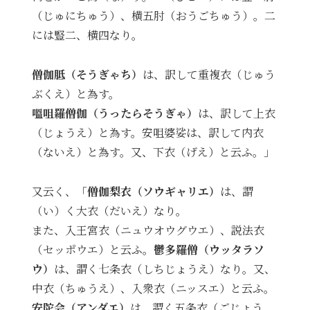
（じゅにちゅう）、横五肘（おうごちゅう）。二
には豎二、横四なり。
僧伽胝（そうぎゃち）
は、訳して重複衣（じゅう
ぶくえ）と為す。
嗢咀羅僧伽（うったらそうぎゃ）
は、訳して上衣
（じょうえ）と為す。安咀婆娑は、訳して内衣
（ないえ）と為す。又、下衣（げえ）と云ふ。」
又云く、「
僧伽梨衣（ソウギャリエ）
は、謂
（い）く大衣（だいえ）なり。
また、入王宮衣（ニュウオウグウエ）、説法衣
（セッポウエ）と云ふ。
鬱多羅僧（ウッタラソ
ウ）
は、謂く七条衣（しちじょうえ）なり。又、
中衣（ちゅうえ）、入衆衣（ニッスエ）と云ふ。
安陀会（アンダエ）
は、謂く五条衣（ごじょう