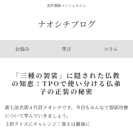
法衣袈裟コンシェルジュ
ナオシチブログ
お悩み
学び
コラム
「三種の袈裟」に隠された仏教
の知恵：TPOで使い分ける仏弟
子の正装の秘密
直七法衣店４代目ナオシチです。今日もみんなで袈裟功徳
について学んでいきましょう。
３択クイズにチャレンジ！答えは最後に