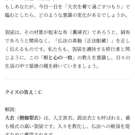
もしあなたが、今日一日を「大衣を着て過ごすつもり」で
臨むとしたら、どのような意識の変化があるでしょうか。
袈裟は、その材質が粗末な布（糞掃衣）であろうと、絹布
であろうと関係なく、「仏法の真髄（正法眼蔵）」を正し
く伝えるものです。私たちも、袈裟を護持する修行者と同
じように、この
「形と心の一致」
の教えを意識し、日々の
生活の中で福徳の種を蒔いていきましょう。
クイズの答え：C
解説:
大衣（僧伽梨衣）
は、入王宮衣、説法衣とも呼ばれる、最
も格式の高い袈裟です。人々を教化し、仏法への敬信を促
すために着用されます。