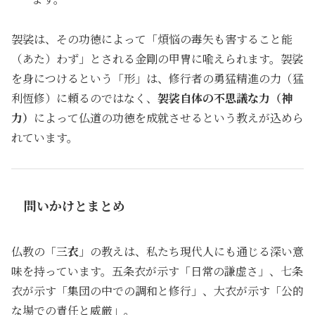
袈裟は、その功徳によって「煩悩の毒矢も害すること能
（あた）わず」とされる金剛の甲冑に喩えられます。袈裟
を身につけるという「形」は、修行者の勇猛精進の力（猛
利恆修）に頼るのではなく、
袈裟自体の不思議な力（神
力）
によって仏道の功徳を成就させるという教えが込めら
れています。
問いかけとまとめ
仏教の「
三衣
」の教えは、私たち現代人にも通じる深い意
味を持っています。五条衣が示す「日常の謙虚さ」、七条
衣が示す「集団の中での調和と修行」、大衣が示す「公的
な場での責任と威厳」。