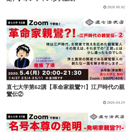
2020.05.02
直七大学第62講【革命家親鸞?!】江戸時代の親
鸞伝②
2020.04.29