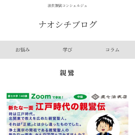
法衣袈裟コンシェルジュ
ナオシチブログ
お悩み
学び
コラム
親鸞