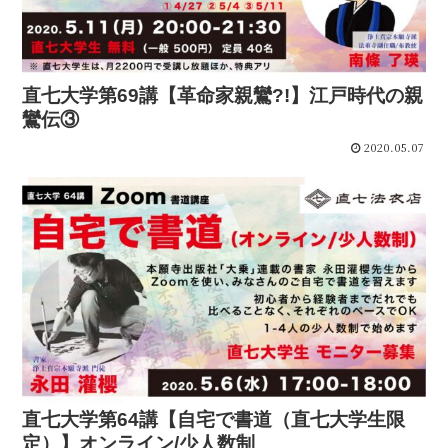
直七大学第69講【革命家親鸞?!】江戸時代の親
鸞伝③
2020.05.07
直七大学第64講【自宅で書道（直七大学生限
定）】オンライン/少人数制