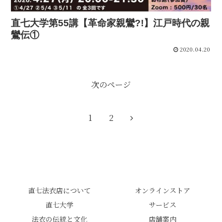
直七大学第55講【革命家親鸞?!】江戸時代の親
鸞伝①
2020.04.20
次のページ
次
1
2
へ
直七法衣店について
オンラインストア
直七大学
サービス
法衣の伝統と文化
店舗案内