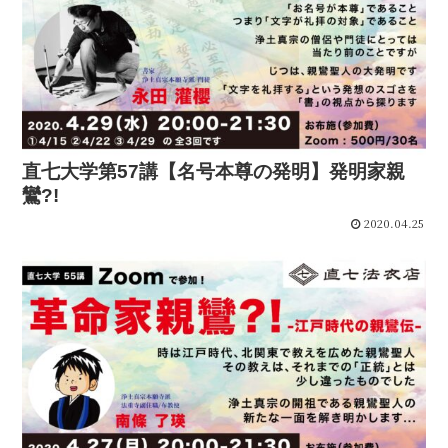
直七大学第57講【名号本尊の発明】発明家親
鸞?!
2020.04.25