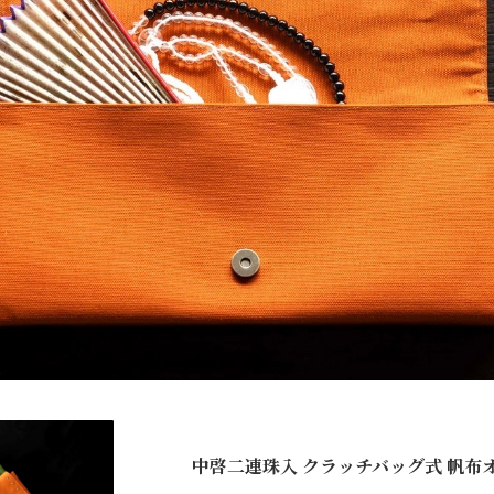
中啓二連珠入 クラッチバッグ式 帆布