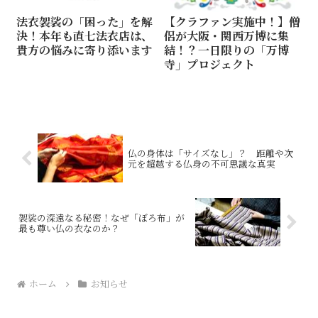
法衣袈裟の「困った」を解
【クラファン実施中！】僧
決！本年も直七法衣店は、
侶が大阪・関西万博に集
貴方の悩みに寄り添います
結！？一日限りの「万博
寺」プロジェクト
仏の身体は「サイズなし」？ 距離や次
元を超越する仏身の不可思議な真実
袈裟の深遠なる秘密！なぜ「ぼろ布」が
最も尊い仏の衣なのか？
ホーム
お知らせ