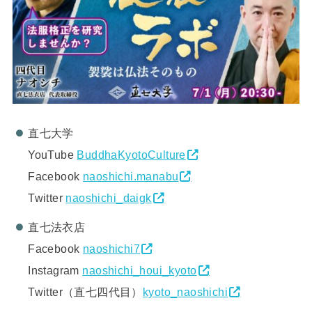
直七大学
YouTube
BuddhaKyotoCulture
Facebook
naoshichi.manabu
Twitter
naoshichi_daigk
直七法衣店
Facebook
naoshichi7
Instagram
naoshichi_houi_kyoto
Twitter（直七四代目）
kyoto_naoshichi