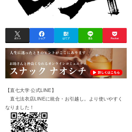
ポスト
シェア
はてブ
送る
Pocket
【直七大学 公式LINE】
直七法衣店LINEに統合・お引越し。より使いやすく
なりました！