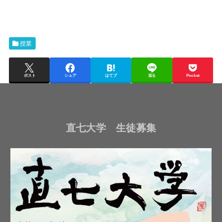
授業
ポスト
シェア
はてブ
送る
Pocket
直七大学 生徒募集