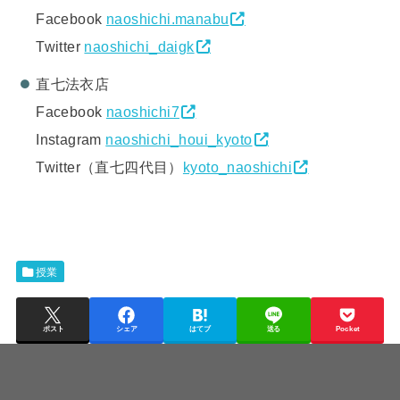
Facebook
naoshichi.manabu
Twitter
naoshichi_daigk
直七法衣店
Facebook
naoshichi7
Instagram
naoshichi_houi_kyoto
Twitter（直七四代目）
kyoto_naoshichi
授業
ポスト
シェア
はてブ
送る
Pocket