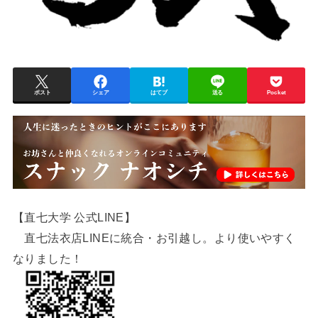
ポスト
シェア
はてブ
送る
Pocket
【直七大学 公式LINE】
直七法衣店LINEに統合・お引越し。より使いやすく
なりました！