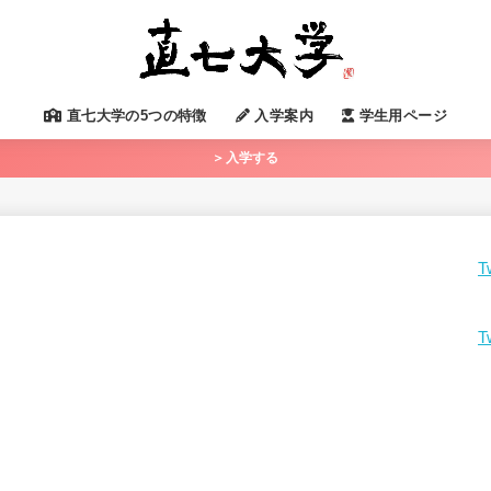
直七大学の5つの特徴
入学案内
学生用ページ
＞入学する
T
T