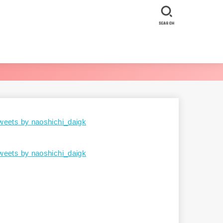
SEARCH
weets by naoshichi_daigk
weets by naoshichi_daigk