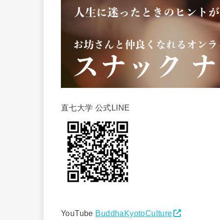
直七大学 公式LINE
YouTube
BuddhaKyotoCulture