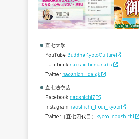
直七大学
YouTube
BuddhaKyotoCulture
Facebook
naoshichi.manabu
Twitter
naoshichi_daigk
直七法衣店
Facebook
naoshichi7
Instagram
naoshichi_houi_kyoto
Twitter（直七四代目）
kyoto_naoshichi